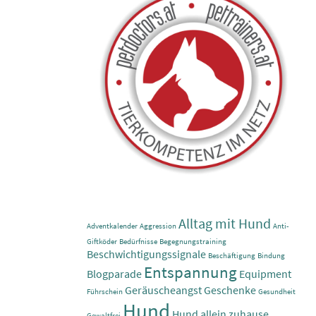
Alltag mit Hund
Adventkalender
Aggression
Anti-
Giftköder
Bedürfnisse
Begegnungstraining
Beschwichtigungssignale
Beschäftigung
Bindung
Entspannung
Blogparade
Equipment
Geräuscheangst
Geschenke
Führschein
Gesundheit
Hund
Hund allein zuhause
Gewaltfrei