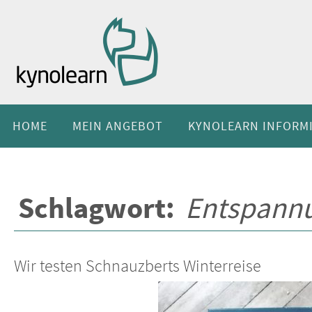
Zum
Inhalt
springen
Zum
Inhalt
HOME
MEIN ANGEBOT
KYNOLEARN INFORM
springen
Schlagwort:
Entspann
Wir testen Schnauzberts Winterreise