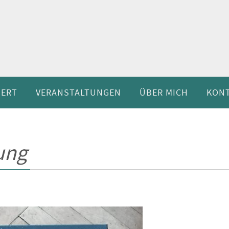
IERT
VERANSTALTUNGEN
ÜBER MICH
KON
ung