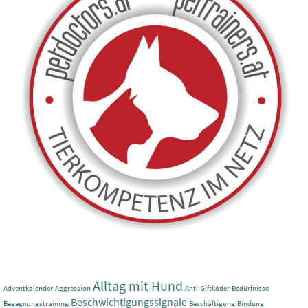
Alltag mit Hund
Adventkalender
Aggression
Anti-Giftköder
Bedürfnisse
Beschwichtigungssignale
Begegnungstraining
Beschäftigung
Bindung