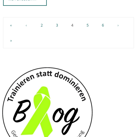
«
‹
2
3
4
5
6
›
»