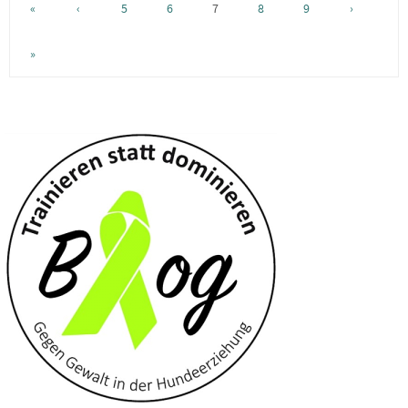
«
‹
5
6
7
8
9
›
»