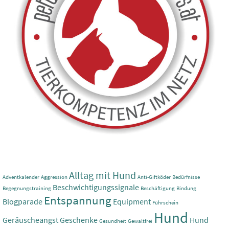
Alltag mit Hund
Adventkalender
Aggression
Anti-Giftköder
Bedürfnisse
Beschwichtigungssignale
Begegnungstraining
Beschäftigung
Bindung
Entspannung
Blogparade
Equipment
Führschein
Hund
Geräuscheangst
Geschenke
Hund
Gesundheit
Gewaltfrei