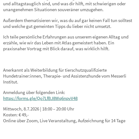
und alltagstauglich sind, und was dir hilft, mit schwierigen oder
unangenehmen Situationen souveräner umzugehen.
Außerdem thematisieren wir, was du auf gar keinen Fall tun solltest
und welche gut gemeinten Tipps du lieber nicht umsetzt.
Ich teile persönliche Erfahrungen aus unserem eigenen Alltag und
erzähle, wie wir das Leben mit Atlas gemeistert haben. Ein
praxisnaher Vortrag mit Blick darauf, was wirklich hilft.
Anerkannt als Weiterbildung für tierschutzqualifizierte
Hundetrainer:innen, Therapie- und Assistenzhunde vom Messerli
Institut.
Anmeldung über folgenden Link:
https://forms.gle/Qo7LfBJ8Wq6npvV48
Mittwoch, 8.7.2026 | 18:00 – 20:00 Uhr
Kosten: € 49,-
Online über Zoom, Live Veranstaltung, Aufzeichnung für 14 Tage